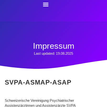
content
Resources For Trainees
Contact Us
Impressum
Last updated: 19.08.2025
SVPA-ASMAP-ASAP
Schweizerische Vereinigung Psychiatrischer
Assistenzärztinnen und Assistenzärzte SVPA